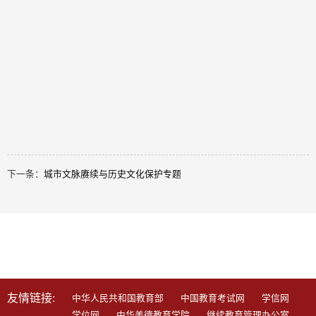
下一条：
城市文脉赓续与历史文化保护专题
学习平台:
成人教育综合学习平台
自学考试
知新终身学堂
老年大学线上学习平台
校友终身学习平台
友情链接:
中华人民共和国教育部
中国教育考试网
学信网
学位网
中华美德教育学院
继续教育管理办公室