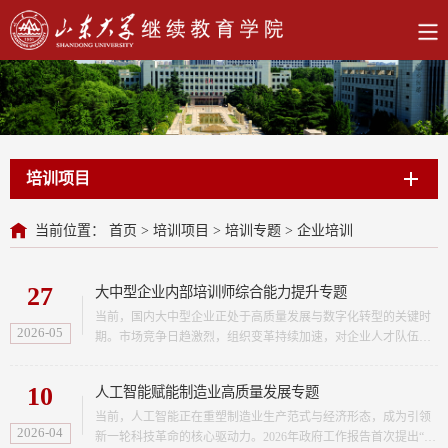
培训项目
当前位置：
首页
>
培训项目
>
培训专题
>
企业培训
27
大中型企业内部培训师综合能力提升专题
当前，国内大中型企业正处于高质量发展与数字化转型的关键时
2026-05
期。市场竞争日趋激烈，组织变革持续加速，对企业人才队伍的
“选育培用”提出了更高要求。在这一背景下，企业内部培训师
（内训师）已不仅仅是知识与技能的传授者，更成为推动企业战
10
人工智能赋能制造业高质量发展专题
略落地、沉淀组织经验、传播企业文化、赋能业务创新的关键力
量。与此同时，人工智能、大数据等新技术的快速发展，深刻改
当前，人工智能正在重塑制造业生产范式与经济形态，成为引领
2026-04
变了学习方式与培训形态。企业对数字化学习资源开发、智能化
新一轮科技革命的核心驱动力。2026年政府工作报告首次提出“打