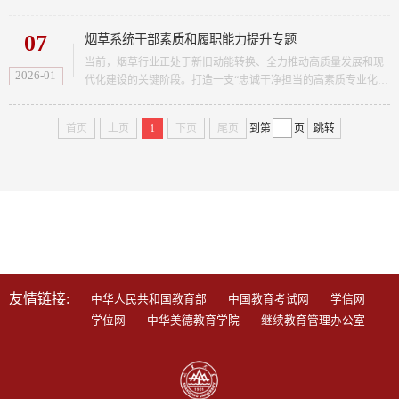
教学...
造智能经济新形态”，部署深化“人工智能+”行动；年初，工信部
等八部门发布《“人工智能+制造”专项行动实施意见》，旨在推动
07
烟草系统干部素质和履职能力提升专题
人工智能与制造业深度融合，打造新质生产力，全方位赋能新型
工业化。面对这场深刻变革，建设一支既懂人工智能技术、又熟
当前，烟草行业正处于新旧动能转换、全力推动高质量发展和现
2026-01
悉制造业场景的复合型管理干部队伍，已成为制造业高质量...
代化建设的关键阶段。打造一支“忠诚干净担当的高素质专业化干
部队伍”是实现行业发展目标的重要举措。为此，山东大学依托自
身学科优势、跨学科资源与成熟的干部培训体系，紧密围绕国家
首页
上页
1
下页
尾页
到第
页
跳转
最新政策导向与烟草行业核心发展目标设计了该培训专题。专题
旨在通过系统的理论教学、前沿的案例研讨、深入的实地调研以
及结构化互动，系统化提升干部的政治素养、战略思维与履职
能...
学习平台:
成人教育综合学习平台
自学考试
知新终身学堂
老年大学线上学习平台
校友终身学习平台
友情链接:
中华人民共和国教育部
中国教育考试网
学信网
学位网
中华美德教育学院
继续教育管理办公室