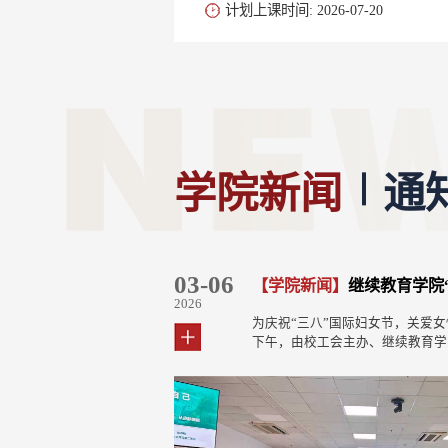
计划上课时间: 2026-07-20
学院新闻
通
03-06
10-14
12-30
二十届四中全会精神
【学院新闻】
【党建工作】
继续教育学院“关爱巾帼，健康同行”女职工皮肤健康知识讲座顺利举办
继续教育学院召开党委理论学习中心组（扩大）会议专题学习《新时代的
【通知公告】
山东大学高等学历继续
2026
2025
2024
于
中心组（扩
为庆祝“三八”国际妇女节，关爱女性教职工身心健康，3月5日
为深入贯彻落实总体国家安全观，提升党员干部国
2025级新同学：祝贺您通过成人
籍
党委书记姜文
下午，由校工会主办、继续教育学院工会承办的“心有繁花 一
识，10月13日下午，继续教育学院召开党委理论学
关新生入学报到流程及注意事项通
教
十届四中全会
路芳华”春日校园文体系列打卡活动之“关爱巾帼，健康同行”女
（扩大）会议，专题学习《新时代的中国国家安全
点请通过“学院官网”à“人才培养”à
专
的一次十分重
职工健康知识讲座在我院举行。本次活动特邀山东大学齐鲁第
党委宣传部副部长刘金帅，党委办公室、校长办公
查询”进行查询，或点击下方链接
研
国民经济和社
二医院皮肤科主任医师张春敏教授，带来一场实用的皮肤美容
到会巡听指导，继续教育学院党委书记姜文丽主持
式，并尽快与教学点联系。
读
精准，主要目
科普讲座。张春敏教授长期深耕皮肤性病学领域，主持国家级
领导班子成员及各科室主任参加学习。 会议指出，
https://www.onlines.sdu.edu.cn
读
接续推进中国
一流本科课程，荣获多项科研及教学荣誉。讲座中，她结合临
中国国家安全》白皮书系统梳理了新时代国家安全
（一）学费标准我校高等学历继续教