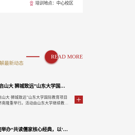
培训地点：中心校区
RE
AD MORE
了解最新动态
12-24
05-23
1
次集中大课
大 狮城致远”山东大学国际教育项目新加坡方向说明会顺利举行
26年上半年高等教育自学考试本科毕业生申报山东大学学士学位的通知
教育学院党委举行理论学习中心组学习
【学院新闻】
【党建工作】
继续教育学院举办职工能力提升专题培训
艺术学院、继续教育学院、外国语学院联合深入贯彻中央八项规定精神学习教育之红色文化
025
2025
202
话精神，
启山大·狮城致远”山东大学国际教育项目
学历继续教育本科毕业生学士学位授予实
教育学院党委举行理论学习中心组学习，
为准确把握高校继续教育发展动向，推动培训工作创新发展，
5月22日下午，艺术学院党委、继续教育学院党委、外
任务和重
济南隆重举行。活动由山东大学继续教育
际情况，为做好2026年上半年高等教
杰主持会议，学院党委委员参加学习。会
12月23日下午，继续教育学院举办职工能力提升专题培训（第
党委联合举办深入贯彻中央八项规定精神学习教育之红
育学院在
的近百名学生及家长代表参加说明会。
生学士学位授予工作，现将有关事项通知
书记对基础教育工作的重要指示以及在
二期）。本次培训特邀华中科技大学华中智库（国家治理研究
观影活动——观看重大革命历史题材电影《井冈星火》
次集中大
院院长刘超教授、新加坡管理学院国际合
2025年6月和2025年12月自学考试本
大会暨人工智能全球治理高级别会议开幕
院）培训中心主任、航星永志AI干部教育研究院（特聘）院长
党员干部进一步坚定理想信念，锤炼党性修养，强化责
的重要论
分别致辞，强调项目立足学生成长需求，
学副署盖章者。二、申报条件（一）德智
入学习学校下发的树立和践行正确政绩观
唐小兵主讲。副院长周明华主持培训会，学院全体教职工参加
当。影片以井冈山革命斗争史为依托，讲述了以毛泽东
教育的政
提升与心理准备，助力学子平稳对接海外
本学科、本专业的基础理论、专业知识和
学习《习近平党建文选》《习近平关于基
学习。 培训中，唐小兵以“当前高校继续教育改革形势与未来
的中国共产党人在井冈山革命斗争中，创建农村革命根
办“共读儒家核心经典，以‘为师之道’涵养师德师风”专题讲座
暖重阳·守护健康”银龄康养系列公益讲座
续教育学院举办专题党课
对“为谁培
技金融促进会创新创业教育工作委员会秘
科学研究和担负专门技术工作的初步能
》有关篇目。会议强调，要持续推进树立
干训项目智能化发展”为主题，系统讲解了高校继续教育发展周
开辟农村包围城市、武装夺取政权这条革命新道路，解