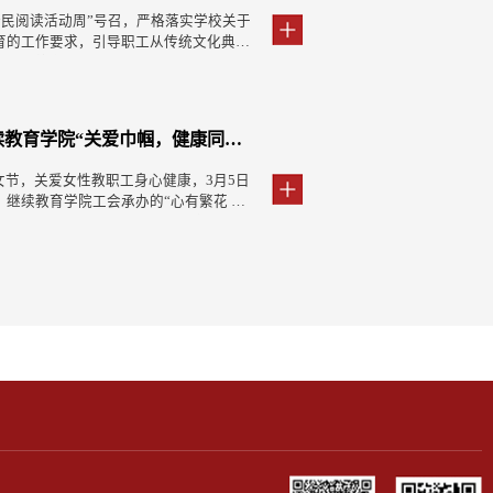
绩...
育...
期与当前新趋势，...
产阶级思想进行党的建...
“全民阅读活动周”号召，严格落实学校关于
办等部门关于开展“敬老月”活动的号召，
教育学院党委书记、院长董春杰以《树立
育的工作要求，引导职工从传统文化典籍
老传统美德，促进健康老龄化，服务学习
推进继续教育高质量发展》为题讲授专题
神、涵养高尚师德，4月23日下午，继续
工作处联合继续教育学院在重阳佳节来临
工参加学习。董春杰解读了开展树立和践
家核心经典，以‘为师之道’涵养师德师
情暖重阳·守护健康”银龄康养系列公益
育的背景意义和相关要求，领学了习近平
次讲座特邀我校儒学高等研究院教授、中国
记在庆祝中国共产党成立105周年大会
士生导师赵卫东教授担任主讲。赵教授以
他带领大家回顾学习了上级部门关于继续
育学院“关爱巾帼，健康同行”女职工皮肤健康知识讲座顺利举办
25年下半年高等教育自学考试本科毕业生申报山东大学学士学位的通知
育学院组织收看庆祝中国共产党成立105周年大会并开展专题学习
，以“师道”精神涵养师德师风》为题，紧
作部署，对照学校“十五五”事业发展规
...
女节，关爱女性教职工身心健康，3月5日
学历继续教育本科毕业生学士学位授予实
庆祝中国共产党成立105周年大会在北京人
、继续教育学院工会承办的“心有繁花 一
际情况，为做好2025年下半年高等教
中共中央总书记、国家主席、中央军委主
系列打卡活动之“关爱巾帼，健康同行”
生学士学位授予工作，现将有关事项通知
章”获得者颁授勋章并发表重要讲话。大会
在我院举行。本次活动特邀山东大学齐鲁
2024年12月和2025年6月自学考试本
员、全国优秀党务工作者和全国先进基层
医师张春敏教授，带来一场实用的皮肤美
学副署盖章者。二、申报条件（一）德智
续教育学院党委组织全体党员集中收看大
教授长期深耕皮肤性病学领域，主持国家
本学科、本专业的基础理论、专业知识和
近平总书记重要讲话。全体党员佩戴党员
获多项科研及教学荣誉。讲座中，她结合
科学研究和担负专门技术工作的初步能
同感悟党的百余载光辉历程与时代风采。
绩...
.