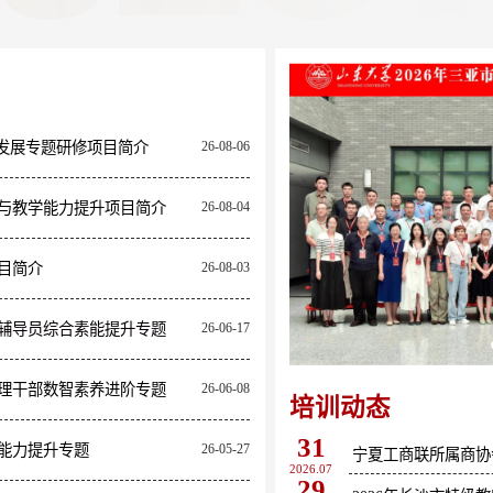
26
中华传统文化——中
2026.05
26
家庭科学膳食与营养
量发展专题研修项目简介
26-08-06
2026.05
08
文化创意IP开发与
与教学能力提升项目简介
26-08-04
2026.05
08
"手泽芳华 心归雅
目简介
26-08-03
2026.05
08
“护航成长”家长实训
辅导员综合素能提升专题
26-06-17
2026.05
08
女性健康管理：由内
理干部数智素养进阶专题
26-06-08
培训动态
2026.05
31
能力提升专题
26-05-27
2026.07
29