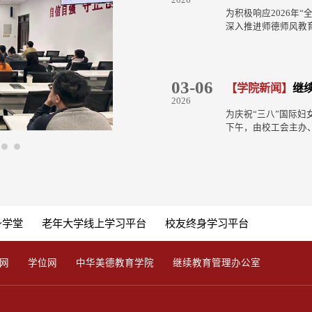
2026
2025
2026
..
会第四次全体会...
养人、培养什么人...
书长张春欣结合国...
力。（二）本科段平均成
和践行正确政绩观学习教
为积极响应2026年
为积极响应全国老龄
7月10日下午，继续
深入推进师德师风教
弘扬中华民族孝亲敬
和践行正确政绩观 
阅读中汲取“师道”精
型社会建设，离退休
党课，学院全体教职
教育学院举办“共读儒
之际，特别策划推出“
行正确政绩观学习教
风”专题讲座。 本
讲座。
党建思想和习近平总书
哲学研究所所长、博
上的重要讲话精神。
03-06
09-29
07-02
【学院新闻】
【通知公告】
【党建工作】
继续教
关于20
继续教
《共读传统文化典籍
教育的文件精神与工
2026
2025
2026
扣“共读经...
划，进一步明确了继续教
为庆祝“三八”国际妇
根据《山东大学高等
7月1日上午10时，
下午，由校工会主办
施办法》，结合学校实
民大会堂隆重举行。
路芳华”春日校园文体
育自学考试本科毕业
席习近平向“七一勋
女职工健康知识讲座
如下：一、申报范围取得
还对全国优秀共产党
第二医院皮肤科主任
科毕业证书且山东大
党组织进行表彰。继
容科普讲座。张春敏
体美全面发展，掌握
会直播，认真聆听习
级一流本科课程，荣
基本技能，具有从事
徽章、精神饱满，共
临床经验，系统...
力。（二）本科段平均成
直播结束后，为深入..
身学堂
老年大学线上学习平台
校友终身学习平台
网
学位网
中华美德教育学院
继续教育管理办公室