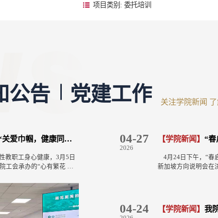
项目类别: 委托培训
知公告
党建工作
关注学院新闻 
12-29
10-11
04-27
03-17
07-31
中国国家安全》
教育2025级新生报到注册通知
【学院新闻】
【党建工作】
谋划新篇 党建领航——继续教育学院第一党支部开展深入学习贯彻党的二十届四中全会精神主题党日活动
继续教育学院组织观看2025年下半年党员基本培训第一
【学院新闻】
【通知公告】
【党建工作】
“春启山
关于20
继续
2025
2025
2026
2026
2026
2
家安全意
高考被山东大学录取！现将有
为深入学习贯彻党的二十届四中全会精神，准确把握“十五五”
为深入学习习近平总书记在全国教育大会上的重要讲
4月24日下午，“春
根据《山东大学高等
7月30日下午，继续
习中心组
知如下：一、查看所在教学
时期战略部署，2025年12月26日，继续教育学院第一党支部以
引导全院党员干部准确理解把握教育强国建设的战略
新加坡方向说明会在
施办法》，结合学校实
党委书记、院长董春
》白皮书。
“学历教育”à页面右侧的“录取
“谋划新篇 党建领航：深入学习贯彻党的二十届四中全会精
大举措，根据学校统一安排，10月10日下午，继续教
学院主办，来自全省
育自学考试本科毕业
议传达学习习近平总
室科员张迅
查询教学点分配去向及联系方
神，推动继续教育高质量发展”为主题开展主题党日活动。山东
洪家楼校区组织观看2025年下半年党员基本培训第一
山东大学继续教育学
如下：一、申报范围取得
2026世界人工智能
会议，学院
大学党委常委、副校长曹现强出席活动并讲话。活动由党支部
课。 怀进鹏以《深入学习贯彻习近平总书记关于教育
作处处长余燕萍女士
科毕业证书且山东大
式上的主旨讲话，深
《新时代的
/zs/crjygl/getHsz。二、交费注册
书记周明华主持，支部全体党员、入党积极分子及业务骨干代
述，以教育强国支撑引领中国式现代化》为题，围绕
聚焦学术适应、语言
体美全面发展，掌握
学习教育材料，集体
04-24
10-28
07-30
【学院新闻】
【通知公告】
【党建工作】
我院举
“情
继
工作的成就
育学费标准为3200元/人/
表参加。 活动首先共同学习了《中国共产党第二十届中央委员
治属性、人民属性、战略属性，特别是习近平总书记
名校。会上，中国科
基本技能，具有从事
层工作方法论述摘编